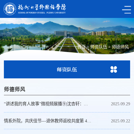
首页
>
师资队伍
>
师德师风
师资队伍
师德师风
“讲述我的育人故事”微视频展播⑨|沈杏轩：在尘埃里开出向阳的花
2025.09.29
情系外院，共庆佳节---退休教师返校共度第 41 个教师节
2025.09.22