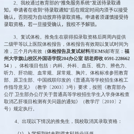
2、我校通过教育部的
“
推免服务系统
”
发送待录取通
知，申请者在收到“待录取通知”后在规定时间内须予以接受
确认，否则视为自动放弃待录取资格。申请者须谨慎接受待
录取资格，若一旦接受确认，我校不予解锁。
3、复试体检。推免生在获得拟录取资格后两周内提供
二级甲等以上医院体检报告，体检报告有效期以复试时间为
准，三个月内有效（
体检报告及复试材料
用
EMS
邮寄至：
福
州大学旗山校区外国语学院
204
办公室
胡老师收
0591-228662
54
）。体检项目包括：内科、外科、血压、视力、辨色力、
听力、肝功能、血常规、尿常规、胸片。体检标准参照教育
部、原卫生部、中国残联印发的《普通高等学校招生体检工
作指导意见》（教学〔
2003
〕
3
号）要求，按照《教育部办
公厅 卫生部办公厅关于普通高等学校招生学生入学身体检查
取消乙肝项目检测有关问题的通知》（教学厅〔
2010
〕
2
号）规定执行。
4、出现以下情况的推免生，我校取消其录取资格：
（
1
）入学报到时未取得本科毕业证书。