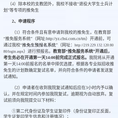
（
4
）除本校的支教团外，我校不接收
“
退役大学生士兵计
划
”
等专项的推免生
2
、申请程序
（
1
）符合条件且有意申请到我校的推免生，在教育部
“推免服务系统”（网址
:http://yz.chsi.com.cn/tm
）开通前，可
通过我校“
推免生预报名系统
”（网址：
http://219.229.132.120:80
）进行预报名。
教育部“推免服务系统”开通后，
80/login.aspx
考生务必在开通第一天
14:00
前完成正式报名。
我院将从开通
第一天
14:00
前报名的名单中择优选拔，根据各专业拟招收推
免生的计划数确定复试名单，并向符合条件的申请者发送复
试通知。
（
2
）申请者在收到我院复试通知后应在
3
小时内予以确
认，并在规定时间内参加我院复试，逾期视为自动放弃。复
试前须向我院提交以下材料：
①第二代身份证及学生证复印件（身份证复印正反面，
学生证复印学生信息和注册情况）；