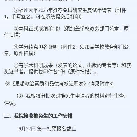
②福州大学
2025
年推荐免试研究生复试申请表（附件
1
，手写签名。可在系统提交后打印）
③本科正式成绩单
1
份（须加盖学校教务部门公章，原
件扫描）
④学分绩点排名证明（附件
2
，须加盖学校教务部门公
章，原件扫描）
⑤有学术科研成果（发表的论文、出版的专著等）和获
奖证书者，提供复印件各
1
份（原件扫描）。
⑥《思想政治素质和品德考核证明表》
(
详见附件
3)
（
3
）我校将分批次对推免生申请者的材料进行审查、
评议。
三、我院接收推免生的工作安排
9月
22
日
第一批预报名截止