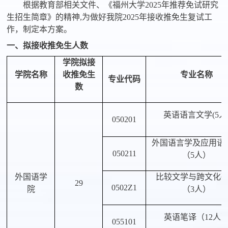
根据教育部相关文件、《福州大学
2025
年推荐免试研究
生招生简章》的精神
,
为做好我院
2025
年接收推免生复试工
作，制定本方案。
一、拟接收推免生人数
学院拟接
学院名称
收推免生
专业名称
专业代码
数
英语语言文学
(5
人
050201
外国语言学及应用语
050211
（
5
人）
外国语学
比较文学与跨文化
29
0502Z1
院
（
3
人）
英语笔译（
12
人
055101