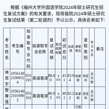
根据《福州大学外国语学院2024年硕士研究生招
生复试方案》的有关要求，现将我院2024年硕士研究
生复试结果（第二轮调剂）予以公示，具体名单如下:
拟
录
考
复
初
录
取
学
复试
生
考生编
拟录取专
试
试
取
总成
录取
习
专
备注
成绩
绩
意见
方
姓
号
业名称
成
总
类
权重
业
式
名
绩
分
别
代
码
林
1056140
全
055
88.0
41
83.9
3
拟录
非定
2100952
思
英语笔译
日
101
0
0%
1
4
取
向
4
制
宇
黎
1056140
全
055
86.9
40
82.2
3
拟录
非定
2101696
春
英语笔译
日
101
3
0%
1
2
取
向
2
制
莲
已接