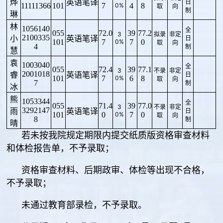
烨
英语笔译
日
11111366
101
7
0%
4
8
取
向
制
琳
林
1056140
全
055
72.0
39
77.2
3
拟录
非定
2100335
小
英语笔译
日
101
7
0%
7
0
取
向
4
制
慧
袁
1003040
全
055
72.4
39
77.1
3
不录
非定
2001018
睿
英语笔译
日
101
7
0%
6
8
取
向
7
制
冰
熊
1053344
全
055
71.4
39
77.0
3
不录
非定
3292147
雨
英语笔译
日
101
0
0%
7
0
取
向
8
制
晴
若未按我院规定期限内提交纸质版资格审查材料
和体检报告单，不予录取；
资格审查材料、后期政审、体检等出现不合格，
不予录取；
未通过教育部录检，不予录取。