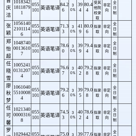
曾
1018342
受其
全
055
84.2
39
80.4
3
非定
1811879
庆
英语笔译
他院
日
101
6
0%
4
4
向
1
校录
制
洁
取
1056140
全
张
055
71.3
41
80.0
3
拟录
非定
2101114
英语笔译
日
101
3
0%
9
6
取
向
颖
6
制
郑
1048740
全
055
78.6
39
79.4
3
拟录
非定
0013610
怡
英语笔译
日
101
0
0%
9
4
取
向
7
制
超
任
1005241
全
055
76.6
40
79.2
3
拟录
非定
0131207
晓
英语笔译
日
101
7
0%
2
8
取
向
4
制
雪
廖
1061040
全
055
79.2
39
79.0
3
拟录
非定
5510008
秋
英语笔译
日
101
6
0%
5
8
取
向
4
制
梦
任
1021340
全
055
74.5
40
78.6
3
拟录
非定
0000316
可
英语笔译
日
101
3
0%
2
4
取
向
8
制
馨
罗
全
1029442
055
75.0
39
77.6
3
拟录
非定