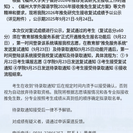
根据《福州大学关于做好2026年推荐免试研究生接收工作的通
知》、《福州大学外国语学院2026年接收推免生复试方案》等文件
精神和要求，现将我院2026年推免研究生接收复试成绩予以公示
（详见附件），公示期2025年9月21日-9月24日。
本次仅对复试成绩进行公示，复试通过的考生（复试总分≥60
分）须在“教育部推免服务系统”正式开通推免生报名功能后（9月22
日），第一时间登录该系统填报我校志愿，在教育部“推免服务系统”
发送复试通知（9月23日）及待录取通知(9月25日)功能开通后，第一
时间登陆该系统接受我校复试通知及待录取通知，具体流程为：① 9
月22日考生填报志愿 ②学院9月23日发送复试通知 ③考生接受复试
通知 ④学院9月25日发送待录取通知 ⑤考生接受待录取通知 ⑥接收
流程结束。
考生在收到“待录取通知”后在规定时间内须予以接受确认，否则
视为自动放弃待录取资格。我院将根据志愿填报情况和各专业拟接收
推免生数，分专业按照考生成绩从高到低的顺序确定拟录取名单。
待录取通知接受后一律不予解锁。
对成绩有疑义者，请通过申诉渠道反馈。
申诉电话：0591-22866257，联系人：黄老师。