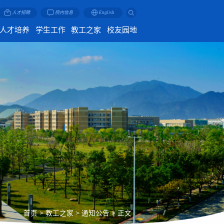
人才招聘
院内信息
English
人才培养
学生工作
教工之家
校友园地
首页
>
教工之家
>
通知公告
>
正文