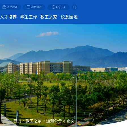
人才招聘
院内信息
English
人才培养
学生工作
教工之家
校友园地
首页
>
教工之家
>
通知公告
>
正文