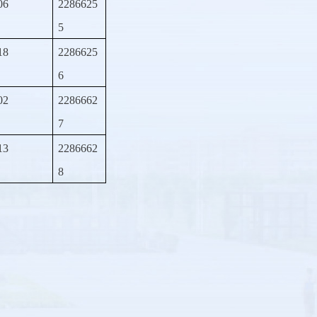
06
2286625
5
18
2286625
6
02
2286662
7
13
2286662
8