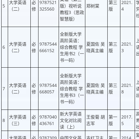
大学英语
必
9787521
第三
2021.
5
版）视听说
郑树棠
（二）
修
325560
版
4
教程3（思政
智慧版）
全新版大学
高阶英语：
大学英语
必
9787544
夏国佐 吴
第三
2021.
6
综合教程 学
（二）
修
666152
晓真主编
版
3
生用书2（一
书一码）
全新版大学
高阶英语：
大学英语
必
9787544
夏国佐 吴
第三
2021.
7
综合教程 学
（二）
修
668057
晓真主编
版
8
生用书3（一
书一码）
新大学英语
大学英语
必
9787040
王俊菊 胡
第一
2017.
8
文化对比阅
（三）
修
436761
志军
版
5
读（上）
大学英语
必
9787309
中国文化英
吉红卫主
第一
2014.