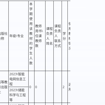
本
学
期
是
使
否
用
使
教师
课程
属
该
课程
用
是
用书\
负责
于
出版社
教
负责
学
教
获奖
否
年级\专业
任课
人
马
全称
材
人
分
材
情况
境
教师
联系
工
的
姓名
情
外
数
方式
程
学
况
教
生
材
人
数
2023\智能
电网信息工
高等教
程
选
育出版
0
0
2
否
否
用
2023\储能
社
科学与工程
等