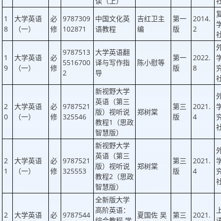
读（上）
1
大学英语
必
9787309
中国文化英
吉红卫主
第一
2014.
8
（一）
修
102871
语教程
编
版
2
9787513
大学英语翻
1
大学英语
必
第一
2022.
5516700
译与写作指
陈小慰等
9
（一）
修
版
8
2
导
新视野大学
英语（第三
2
大学英语
必
9787521
第三
2021.
版）视听说
郑树棠
0
（一）
修
325546
版
4
教程1（思政
智慧版）
新视野大学
英语（第三
2
大学英语
必
9787521
第三
2021.
版）视听说
郑树棠
1
（一）
修
325553
版
4
教程2（思政
智慧版）
全新版大学
高阶英语：
2
大学英语
必
9787544
夏国佐 吴
第三
2021.
综合教程 学