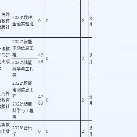
上海外
2023\数理
选
语教育
0
0
2
否
否
金融实验班
用
出版社
2022\智能
电网信息工
外语教
程
学与研
47
选
0
2
否
否
究出版
89
用
2022\储能
社
科学与工程
等
2022\智能
电网信息工
上海外
程
47
选
语教育
0
2
否
否
89
用
2022\储能
出版社
科学与工程
等
高等教
2023\音乐
选
育出版
0
0
2
否
否
学
用