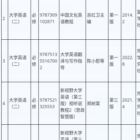
大学英语
必
9787309
中国文化英
吉红卫主
第一
2014.
2
（二）
修
102871
语教程
编
版
2
9787513
大学英语翻
大学英语
必
第一
2022.
3
5516700
译与写作指
陈小慰等
（二）
修
版
8
2
导
新视野大学
英语（第三
大学英语
必
9787521
第三
2021.
4
版）视听说
郑树棠
（二）
修
325553
版
4
教程2（思政
智慧版）
新视野大学
英语（第三