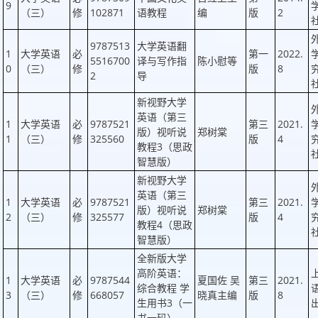
9
（三）
修
102871
语教程
编
版
2
9787513
大学英语翻
1
大学英语
必
第一
2022.
5516700
译与写作指
陈小慰等
0
（三）
修
版
8
2
导
新视野大学
英语（第三
1
大学英语
必
9787521
第三
2021.
版）视听说
郑树棠
1
（三）
修
325560
版
4
教程3（思政
智慧版）
新视野大学
英语（第三
1
大学英语
必
9787521
第三
2021.
版）视听说
郑树棠
2
（三）
修
325577
版
4
教程4（思政
智慧版）
全新版大学
高阶英语：
1
大学英语
必
9787544
夏国佐 吴
第三
2021.
综合教程 学
3
（三）
修
668057
晓真主编
版
8
生用书3（一
书一码）