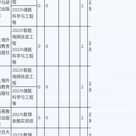
程
学与研
选
0
0
2
否
否
究出版
用
2023\储能
社
科学与工程
等
2023\智能
电网信息工
上海外
程
选
语教育
0
0
2
否
否
2023\储能
用
出版社
科学与工程
等
2023\智能
电网信息工
上海外
程
选
语教育
0
0
2
否
否
用
2023\储能
出版社
科学与工程
等
高等教
2023\数理
选
育出版
0
0
2
否
否
金融实验班
用
社
复旦大
2023\数理
选