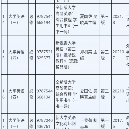
全新版大学
高阶英语：
1
大学英语
必
9787544
夏国佐 吴
第三
2021.
综合教程 学
4
（三）
修
668194
晓真主编
版
8
生用书4（一
书一码）
新视野大学
英语（第三
1
大学英语
必
9787521
郑树棠 主
第三
20210
版）视听说
5
（四）
修
325577
编
版
7
教程4（思政
智慧版）
全新版大学
高阶英语：
1
大学英语
必
9787544
夏国佐 吴
第三
20210
综合教程 学
6
（四）
修
668194
晓真主编
版
8
生用书4（一
书一码）
新大学英语
1
大学英语
必
9787040
王俊菊 胡
第一
2017.
文化对比阅
7
（一）
修
436761
志军
版
5