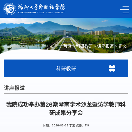
首页
>
科研教研
>
讲座报道
>
正文
科研教研
讲座报道
我院成功举办第26期琴南学术沙龙暨访学教师科
研成果分享会
日期：2026-05-29 李莹 点击：
119